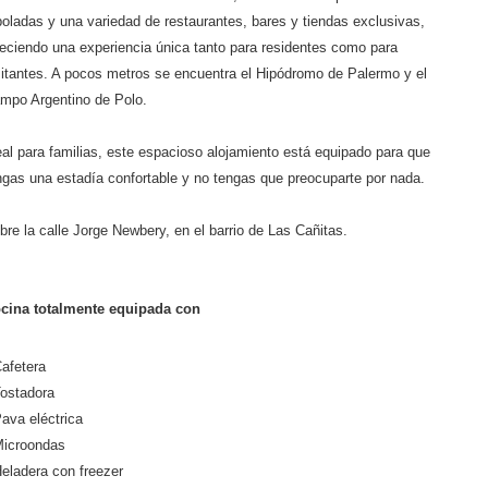
boladas y una variedad de restaurantes, bares y tiendas exclusivas,
reciendo una experiencia única tanto para residentes como para
sitantes. A pocos metros se encuentra el Hipódromo de Palermo y el
mpo Argentino de Polo.
eal para familias, este espacioso alojamiento está equipado para que
ngas una estadía confortable y no tengas que preocuparte por nada.
bre la calle Jorge Newbery, en el barrio de Las Cañitas.
cina totalmente equipada con
Cafetera
Tostadora
Pava eléctrica
Microondas
Heladera con freezer