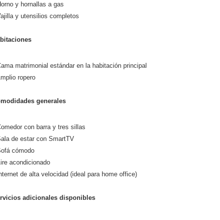
Horno y hornallas a gas
Vajilla y utensilios completos
bitaciones
Cama matrimonial estándar en la habitación principal
Amplio ropero
modidades generales
Comedor con barra y tres sillas
Sala de estar con SmartTV
Sofá cómodo
Aire acondicionado
Internet de alta velocidad (ideal para home office)
rvicios adicionales disponibles